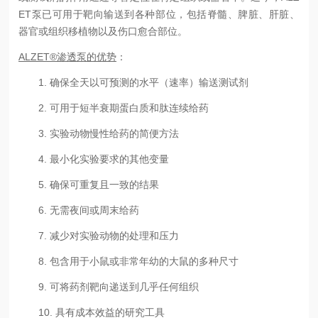
ET
泵已可用于靶向输送到各种部位，包括脊髓、脾脏、肝脏、
器官或组织移植物以及伤口愈合部位。
ALZET®渗透泵的优势
：
1.
确保全天以可预测的水平（速率）输送测试剂
2.
可用于短半衰期蛋白质和肽连续给药
3.
实验动物慢性给药的简便方法
4.
最小化实验要求的其他变量
5.
确保可重复且一致的结果
6.
无需夜间或周末给药
7.
减少对实验动物的处理和压力
8.
包含用于小鼠或非常年幼的大鼠的多种尺寸
9.
可将药剂靶向递送到几乎任何组织
10.
具有成本效益的研究工具