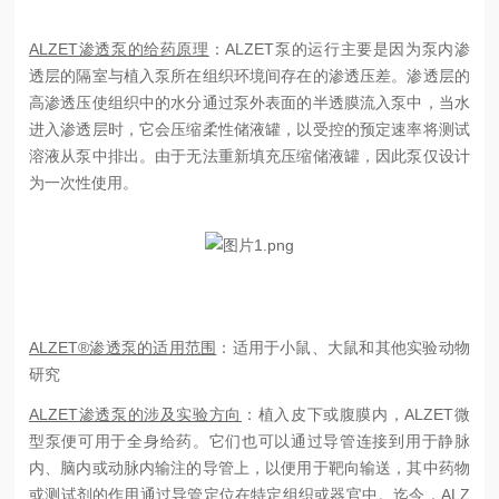
ALZET渗透泵的给药原理
：
ALZET
泵的运行主要是因为泵内渗
透层的隔室与植入泵所在组织环境间存在的渗透压差。渗透层的
高渗透压使组织中的水分通过泵外表面的半透膜流入泵中，当水
进入渗透层时，它会压缩柔性储液罐，以受控的预定速率将测试
溶液从泵中排出。由于无法重新填充压缩储液罐，因此泵仅设计
为一次性使用。
ALZET®渗透泵的适用范围
：适用于
小鼠、大鼠和其他实验动物
研究
ALZET渗透泵的涉及实验方向
：
植入皮下或腹膜内，
ALZET
微
型泵便可用于全身给药。它们也可以通过导管连接到用于静脉
内、脑内或动脉内输注的导管上，以便用于靶向输送，其中药物
或测试剂的作用通过导管定位在特定组织或器官中。迄今，
ALZ