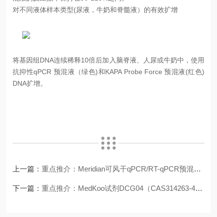
对不同液体样本类型
(
尿液，牛奶和脊髓液）的有效扩增
将基因组
DNA
连续稀释
10
倍后加入脑脊液、人尿或牛奶中，使用
抗抑性
qPCR
预混液（绿色
)
和
KAPA Probe Force
预混液
(
红色
)
DNA
扩增。
上一篇：
重点推介：Meridian可风干qPCR/RT-qPCR预混液(MDX082/MDX095)
下一篇：
重点推介：MedKoo试剂DCG04（CAS314263-42-8）