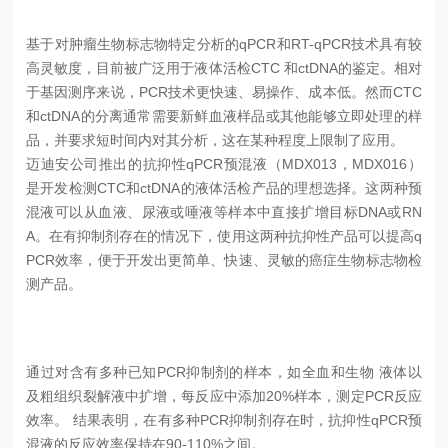
基于对肿瘤生物标志物特定分析的qPCR和
RT-qPCR
技术具有较
高灵敏度，目前被广泛用于液体活检
CTC
和
ctDNA
的鉴定。相对
于基因测序来说，
PCR
技术更快速、易操作、成本低。然而
CTC
和
ctDNA
的分离通常需要新鲜血液样品或其他能够立即处理的样
品，并要求短时间内对其分析，这在某种程度上限制了应用。
迈迪安公司推出的抗抑性qPCR预混液（
MDX013
，
MDX016
）
是开发检测
CTC
和
ctDNA
的液体活检产品的理想选择。这两种预
混液可以从血液、尿液或唾液等样本中直接扩增目标
DNA
或
RN
A
。在有抑制剂存在的情况下，使用这两种抗抑性产品可以提高
q
PCR
效率，便于开发出更简单、快速、灵敏的癌症生物标志物检
测产品。
通过对含有多种已知
PCR
抑制剂的样本，如全血和生物 液体以
及粗组织裂解液中扩增，每反应中添加
20%
样本，测定
PCR
反应
效率。 结果表明，在有多种
PCR
抑制剂存在时，抗抑性
qPCR
预
混液的反应效率保持在
90-110%
之间。