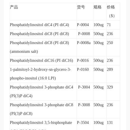
产品
货号
规格
价格
（
$
）
Phosphatidylinositol diC4 (PI diC4)
P-0004
100ug
71
Phosphatidylinositol diC8 (PI diC8)
P-0008
500ug
236
Phosphatidylinositol diC8 (PI diC8)
P-0008a
500ug
250
(ammonium salt)
Phosphatidylinositol diC16 (PI diC16)
P-0016
500ug
236
1-palmitoyl-2-hydroxy-sn-glycero-3-
P-0160
500ug
289
phospho-inositol (16:0 LPI)
Phosphatidylinositol 3-phosphate diC4
P-3004
500ug
329
(PI(3)P diC4)
Phosphatidylinositol 3-phosphate diC8
P-3008
500ug
236
(PI(3)P diC8)
Phosphatidylinositol 3,5-bisphosphate
P-3504
100ug
131