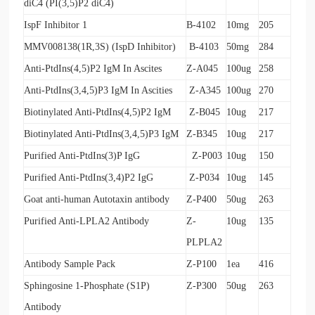
diC4 (PI(3,5)P2 diC4)
IspF Inhibitor 1
B-4102
10mg
205
MMV008138(1R,3S) (IspD Inhibitor)
B-4103
50mg
284
Anti-PtdIns(4,5)P2 IgM In Ascites
Z-A045
100ug
258
Anti-PtdIns(3,4,5)P3 IgM In Ascities
Z-A345
100ug
270
Biotinylated Anti-PtdIns(4,5)P2 IgM
Z-B045
10ug
217
Biotinylated Anti-PtdIns(3,4,5)P3 IgM
Z-B345
10ug
217
Purified Anti-PtdIns(3)P IgG
Z-P003
10ug
150
Purified Anti-PtdIns(3,4)P2 IgG
Z-P034
10ug
145
Goat anti-human Autotaxin antibody
Z-P400
50ug
263
Purified Anti-LPLA2 Antibody
Z-
10ug
135
PLPLA2
Antibody Sample Pack
Z-P100
1ea
416
Sphingosine 1-Phosphate (S1P)
Z-P300
50ug
263
Antibody