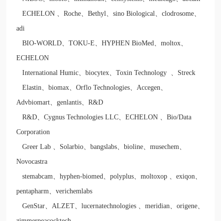
ECHELON
、
Roche
、
Bethyl
、
sino Biological
、
clodrosome
、
adi
BIO-WORLD
、
TOKU-E
、
HYPHEN BioMed
、
moltox
、
ECHELON
International Humic
、
biocytex
、
Toxin Technology
、
Streck
Elastin
、
biomax
、
Orflo Technologies
、
Accegen
、
Advbiomart
、
genlantis
、
R&D
R&D
、
Cygnus Technologies LLC
、
ECHELON
、
Bio/Data
Corporation
Greer Lab
、
Solarbio
、
bangslabs
、
bioline
、
musechem
、
Novocastra
stemabcam
、
hyphen-biomed
、
polyplus
、
moltoxop
、
exiqon
、
pentapharm
、
verichemlabs
GenStar
、
ALZET
、
lucernatechnologies
、
meridian
、
origene
、
zimmerpeacocktech