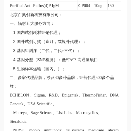
Purified Anti-PtdIns(4)P IgM
Z-P004
10ug
150
北京百奥创新科技有限公司：
一、辐射五大服务方向：
1.
国内试剂耗材经销代理；
2.
国外试剂订购（直订，或境外代理）；
3.
+
基因组测序（二代，二代
三代）；
4.
SNP
/
/
基因分型（
检测）：低
中
中
高通量项目；
5.
生物样本运输（国内、）；
二、
多家代理品牌，涉及
30
多种品牌，经营代理
500
多个品
牌：
ECHELON
、
Sigma
、
R&D
、
Epigentek
、
ThermoFisher
、
DNA
Genotek
、
USA Scientific
、
Matreya
、
Sage Science
、
List Labs
、
Macrocyclics
、
Steraloids
、
NIBSC
、
mobio
、
immunodx
、
cellsystems
、
medicago
、
abcam