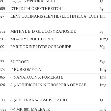
591
D-(+)-CAMPHORIC ACID
1g
589
DTE [DITHIOERYTHREITOL]
5g
627
LENS CULINARIS (LENTIL) LECTIN (LCA, LCH)
1ml
302
METHYL B-D-GLUCOPYRANOSIDE
5g
416
ML-7 HYDROCHLORIDE
10mg
909
PYRIDOXINE HYDROCHLORIDE
50g
333
SUCROSE
5kg
473
Γ-RUBROMYCIN
1mg
065
(+)-ANATOXIN A FUMERATE
1mg
026
(+)-APHIDICOLIN NIGROSPORA ORYZAE
1mg
103
(+)-CIS,TRANS-ABSCISIC ACID
1g
022
(+)-MK-801 MALEATE
5mg