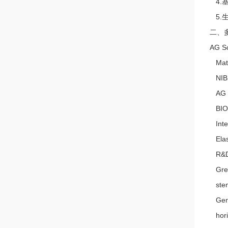
4.
5.
二、
AG S
Matr
NIBS
AG S
BIO-
Inte
Elas
R&D、
Gree
stem
GenS
hori