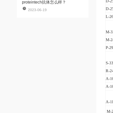
D-2
proteintech抗体怎么样？
D-2
2023-06-19
L-2
M-3
M-2
P-2
S-3
R-2
A-1
A-1
A-1
M-2