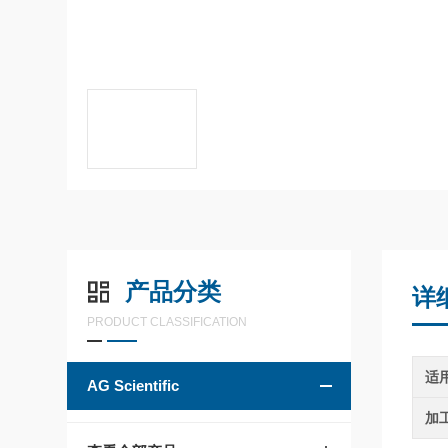
产品分类
详
PRODUCT CLASSIFICATION
适
AG Scientific
加