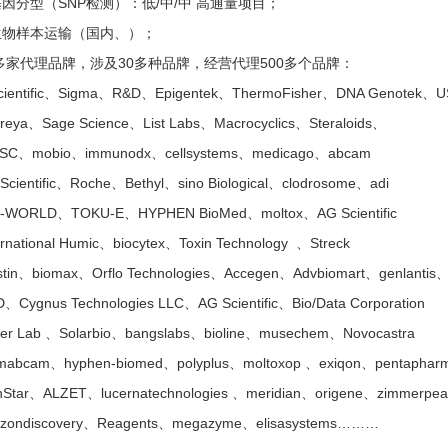
基因分型（SNP检测）：低/中/中 高通量项目；
生物样本运输（国内、）；
多家代理品牌，涉及30多种品牌，经营代理500多个品牌：
cientific、Sigma、R&D、Epigentek、ThermoFisher、DNA Genotek、USA
eya、Sage Science、List Labs、Macrocyclics、Steraloids、
C、mobio、immunodx、cellsystems、medicago、abcam
cientific、Roche、Bethyl、sino Biological、clodrosome、adi
WORLD、TOKU-E、HYPHEN BioMed、moltox、AG Scientific
rnational Humic、biocytex、Toxin Technology 、Streck
tin、biomax、Orflo Technologies、Accegen、Advbiomart、genlantis
Cygnus Technologies LLC、AG Scientific、Bio/Data Corporation
r Lab 、Solarbio、bangslabs、bioline、musechem、Novocastra
abcam、hyphen-biomed、polyplus、moltoxop 、exiqon、pentapharm
tar、ALZET、lucernatechnologies 、meridian、origene、zimmerpea
zondiscovery、Reagents、megazyme、elisasystems………