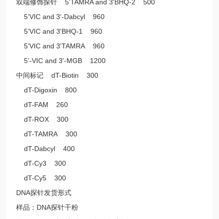
双端修饰探针 5’TAMRA and 3'BHQ-2 500
5’VIC and 3'-Dabcyl 960
5’VIC and 3'BHQ-1 960
5’VIC and 3'TAMRA 960
5’-VIC and 3'-MGB 1200
中间标记 dT-Biotin 300
dT-Digoxin 800
dT-FAM 260
dT-ROX 300
dT-TAMRA 300
dT-Dabcyl 400
dT-Cy3 300
dT-Cy5 300
DNA探针发货形式
样品：DNA探针干粉