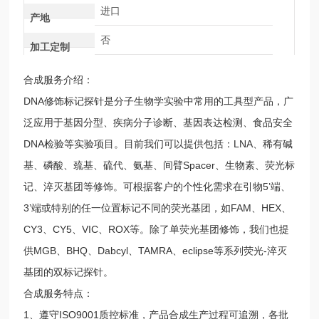
进口
产地
否
加工定制
合成服务介绍：
DNA修饰标记探针是分子生物学实验中常用的工具型产品，广
泛应用于基因分型、疾病分子诊断、基因表达检测、食品安全
DNA检验等实验项目。目前我们可以提供包括：LNA、稀有碱
基、磷酸、巯基、硫代、氨基、间臂Spacer、生物素、荧光标
记、淬灭基团等修饰。可根据客户的个性化需求在引物5’端、
3’端或特别的任一位置标记不同的荧光基团，如FAM、HEX、
CY3、CY5、VIC、ROX等。除了单荧光基团修饰，我们也提
供MGB、BHQ、Dabcyl、TAMRA、eclipse等系列荧光-淬灭
基团的双标记探针。
合成服务特点：
1、遵守ISO9001质控标准，产品合成生产过程可追溯，各批