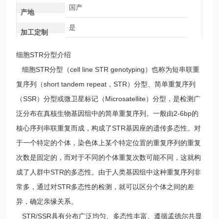
国产
产地
是
加工定制
细胞STR分型介绍
细胞STR分型（cell line STR genotyping）也称为短串联重
复序列（short tandem repeat，STR）分型、简单重复序列
（SSR）分型或微卫星标记（Microsatellite）分型，是检测广
泛分布在真核生物基因组中的简单重复序列。一般由2-6bp的
核心序列串联重复而成，构成了STR基因座的遗传多态性。对
于一个特定的个体，染色体上某个特定位置的重复序列的重复
次数是固定的，而对于不同的个体重复次数可能不同，这就构
成了人群中STR的多态性。由于人类基因组中这种重复序列非
常多，通过对STR多态性的检测，就可以区分个体之间的差
异，确定亲缘关系。
STR/SSR具有分布广泛均匀、多态性丰富、遵循孟德尔共显