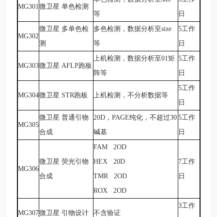
MG301
微卫星 单色检测
等
日
微卫星 多单色检
多色检测，数据分析至size
5
工作
MG302
测
等
日
上机检测，数据分析至01矩
5
工作
MG303
微卫星 AFLP跑板
阵等
日
5
工作
MG304
微卫星 STR跑板
上机检测，不分析数据等
日
微卫星 普通引物
20D
，PAGE纯化，不超过30
5
工作
MG305
合成
碱基
日
FAM 2OD
微卫星 荧光引物
HEX 20D
7
工作
MG306
合成
TMR 2OD
日
ROX 2OD
3
工作
MG307
微卫星 引物设计
不含验证