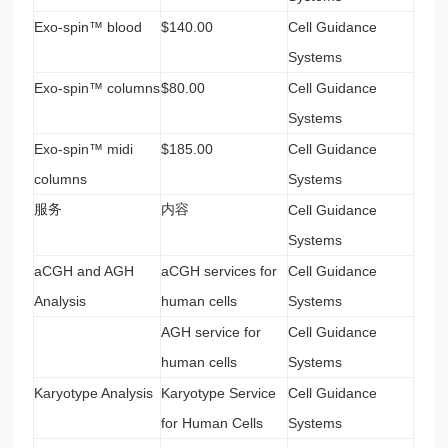
Exo-spin™ blood
$140.00
Cell Guidance
Systems
Exo-spin™ columns
$80.00
Cell Guidance
Systems
Exo-spin™ midi
$185.00
Cell Guidance
columns
Systems
服务
内容
Cell Guidance
Systems
aCGH and AGH
aCGH services for
Cell Guidance
Analysis
human cells
Systems
AGH service for
Cell Guidance
human cells
Systems
Karyotype Analysis
Karyotype Service
Cell Guidance
for Human Cells
Systems