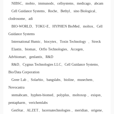
NIBSC
、
mobio
、
immunodx
、
cellsystems
、
medicago
、
abcam
Cell Guidance Systems
、
Roche
、
Bethyl
、
sino Biological
、
clodrosome
、
adi
BIO-WORLD
、
TOKU-E
、
HYPHEN BioMed
、
moltox
、
Cell
Guidance Systems
International Humic
、
biocytex
、
Toxin Technology
、
Streck
Elastin
、
biomax
、
Orflo Technologies
、
Accegen
、
Advbiomart
、
genlantis
、
R&D
R&D
、
Cygnus Technologies LLC
、
Cell Guidance Systems
、
Bio/Data Corporation
Greer Lab
、
Solarbio
、
bangslabs
、
bioline
、
musechem
、
Novocastra
stemabcam
、
hyphen-biomed
、
polyplus
、
moltoxop
、
exiqon
、
pentapharm
、
verichemlabs
GenStar
、
ALZET
、
lucernatechnologies
、
meridian
、
origene
、