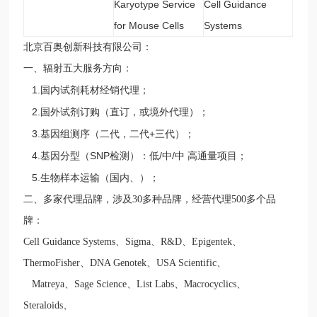
Karyotype Service
Cell Guidance
for Mouse Cells
Systems
北京百奥创新科技有限公司：
一、辐射五大服务方向：
1.
国内试剂耗材经销代理；
2.
国外试剂订购（直订，或境外代理）；
3.
+
基因组测序（二代，二代
三代）；
4.
SNP
/
/
基因分型（
检测）：低
中
中
高通量项目；
5.
生物样本运输（国内、）；
二、
多家代理品牌，涉及
30
多种品牌，经营代理
500
多个品
牌：
Cell Guidance Systems
、
Sigma
、
R&D
、
Epigentek
、
ThermoFisher
、
DNA Genotek
、
USA Scientific
、
Matreya
、
Sage Science
、
List Labs
、
Macrocyclics
、
Steraloids
、