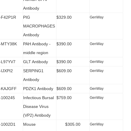
Antibody
-F42P1R
PIG
$329.00
GenWay
MACROPHAGES
Antibody
-MTY38K
PAH Antibody -
$390.00
GenWay
middle region
L97YV7
GLT Antibody
$390.00
GenWay
IJXPI2
SERPING1
$609.00
GenWay
Antibody
-KAJGFF
PDZK1 Antibody
$609.00
GenWay
100245
Infectious Bursal
$759.00
GenWay
Disease Virus
(VP2) Antibody
1002D1
Mouse
$305.00
GenWay