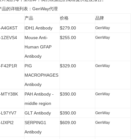
产品的详细列表：GenWay代理
产品
价格
品牌
-A4GK5T
IDH1 Antibody
$279.00
GenWay
-1ZEVS4
Mouse Anti-
$255.00
GenWay
Human GFAP
Antibody
-F42P1R
PIG
$329.00
GenWay
MACROPHAGES
Antibody
-MTY38K
PAH Antibody -
$390.00
GenWay
middle region
L97YV7
GLT Antibody
$390.00
GenWay
IJXPI2
SERPING1
$609.00
GenWay
Antibody