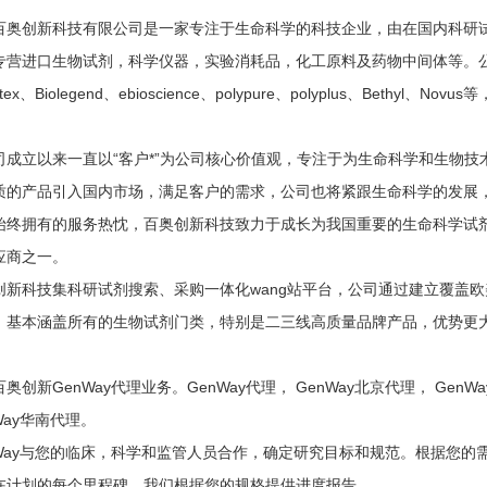
百奥创新科技有限公司是一家专注于生命科学的科技企业，由在国内科研
专营进口生物试剂，科学仪器，实验消耗品，化工原料及药物中间体等。公司
etex、Biolegend、ebioscience、polypure、polyplus、Be
司成立以来一直以“客户*”为公司核心价值观，专注于为生命科学和生物
质的产品引入国内市场，满足客户的需求，公司也将紧跟生命科学的发展
始终拥有的服务热忱，百奥创新科技致力于成长为我国重要的生命科学试
应商之一。
创新科技集科研试剂搜索、采购一体化wang站平台，公司通过建立覆盖欧
，基本涵盖所有的生物试剂门类，特别是二三线高质量品牌产品，优势更
奥创新GenWay代理业务。GenWay代理， GenWay北京代理， GenW
Way华南代理。
nWay与您的临床，科学和监管人员合作，确定研究目标和规范。根据您
在计划的每个里程碑，我们根据您的规格提供进度报告。