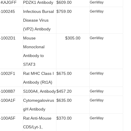
-KAJGFF
PDZK1 Antibody
$609.00
GenWay
100245
Infectious Bursal
$759.00
GenWay
Disease Virus
(VP2) Antibody
1002D1
Mouse
$305.00
GenWay
Monoclonal
Antibody to
STAT3
1002F1
Rat MHC Class I
$675.00
GenWay
Antibody (Rt1A)
1008B7
S100A4, Antibody
$457.20
GenWay
100A1F
Cytomegalovirus
$635.00
GenWay
gH Antibody
100A5F
Rat Anti-Mouse
$370.00
GenWay
CD5/Lyt-1,