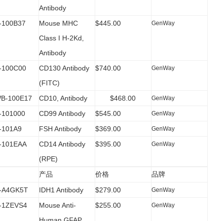
Antibody
100B37
Mouse MHC
$445.00
GenWay
Class I H-2Kd,
Antibody
100C00
CD130 Antibody
$740.00
GenWay
(FITC)
B-100E17
CD10, Antibody
$468.00
GenWay
101000
CD99 Antibody
$545.00
GenWay
101A9
FSH Antibody
$369.00
GenWay
-101EAA
CD14 Antibody
$395.00
GenWay
(RPE)
产品
价格
品牌
-A4GK5T
IDH1 Antibody
$279.00
GenWay
-1ZEVS4
Mouse Anti-
$255.00
GenWay
Human GFAP