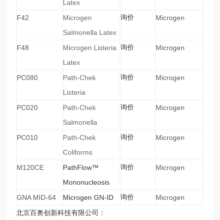
Latex
F42
Microgen
询价
Microgen
Salmonella Latex
F48
Microgen Listeria
询价
Microgen
Latex
PC080
Path-Chek
询价
Microgen
Listeria
PC020
Path-Chek
询价
Microgen
Salmonella
PC010
Path-Chek
询价
Microgen
Coliforms
M120CE
PathFlow™
询价
Microgen
Mononucleosis
GNA MID-64
Microgen GN-ID
询价
Microgen
北京百奥创新科技有限公司：