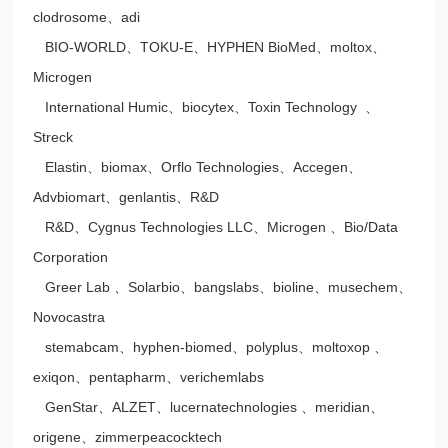
clodrosome、adi
BIO-WORLD、TOKU-E、HYPHEN BioMed、moltox、
Microgen
International Humic、biocytex、Toxin Technology 、
Streck
Elastin、biomax、Orflo Technologies、Accegen、
Advbiomart、genlantis、R&D
R&D、Cygnus Technologies LLC、Microgen 、Bio/Data
Corporation
Greer Lab 、Solarbio、bangslabs、bioline、musechem、
Novocastra
stemabcam、hyphen-biomed、polyplus、moltoxop 、
exiqon、pentapharm、verichemlabs
GenStar、ALZET、lucernatechnologies 、meridian、
origene、zimmerpeacocktech