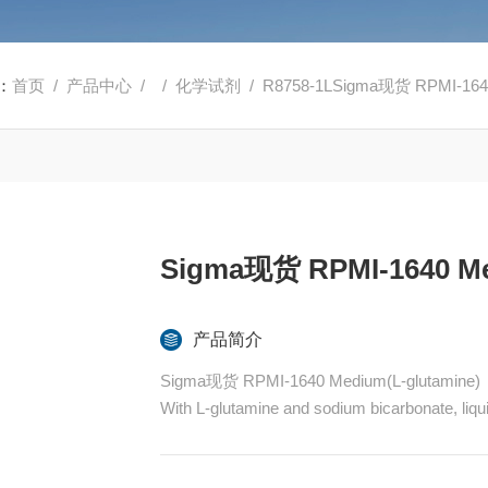
：
首页
/
产品中心
/ /
化学试剂
/ R8758-1LSigma现货 RPMI-1640 
Sigma现货 RPMI-1640 Me
产品简介
Sigma现货 RPMI-1640 Medium(L-glutamine)
With L-glutamine and sodium bicarbonate, liquid, 