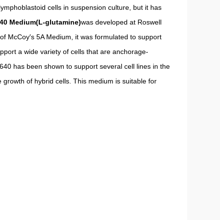
ymphoblastoid cells in suspension culture, but it has
0 Medium(L-glutamine)
was developed at Roswell
 of McCoy′s 5A Medium, it was formulated to support
pport a wide variety of cells that are anchorage-
40 has been shown to support several cell lines in the
 growth of hybrid cells. This medium is suitable for