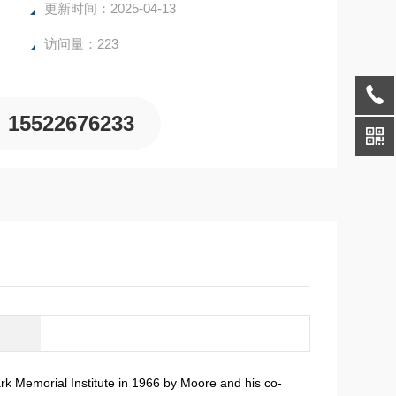
更新时间：2025-04-13
访问量：223
15522676233
k Memorial Institute in 1966 by Moore and his co-