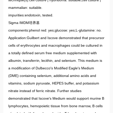
mammalian: suitable.
impurities:endotoxin, tested.
Sigma IMDM培养基
components:phenol red: yes;glucose: yes;L-glutamine: no.
Application:Guilbert and Iscove demonstrated that precursor
cells of erythrocytes and macrophages could be cultured in
a totally defined serum free medium supplemented with
albumin, transferrin, lecithin, and selenium. This medium is
a modification of Dulbecco′s Modified Eagle′s Medium
(DME) containing selenium, additional amino acids and
vitamins, sodium pyruvate, HEPES buffer, and potassium
nitrate instead of ferric nitrate. Further studies
demonstrated that Iscove′s Medium would support murine B
lymphocytes, hemopoietic tissue from bone marrow, B cells