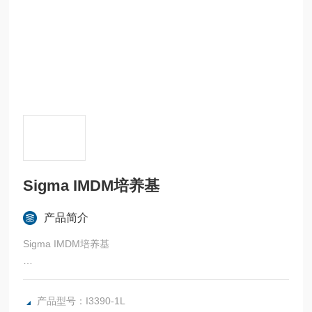
Sigma IMDM培养基
产品简介
Sigma IMDM培养基
components:phenol red: yes;glucose: yes;L-glutamine: no.
产品型号：I3390-1L