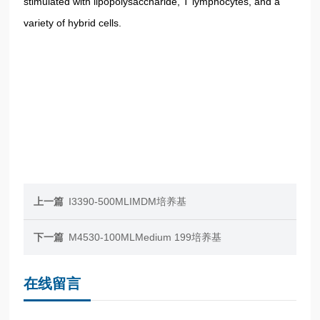
stimulated with lipopolysaccharide, T lymphocytes, and a
variety of hybrid cells.
上一篇
I3390-500MLIMDM培养基
下一篇
M4530-100MLMedium 199培养基
在线留言