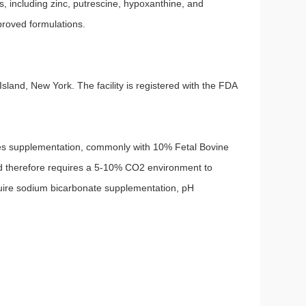
, including zinc, putrescine, hypoxanthine, and
proved formulations.
land, New York. The facility is registered with the FDA
res supplementation, commonly with 10% Fetal Bovine
d therefore requires a 5-10% CO2 environment to
uire sodium bicarbonate supplementation, pH