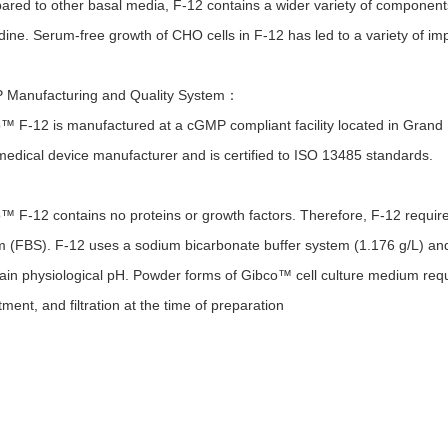
red to other basal media, F-12 contains a wider variety of components
dine. Serum-free growth of CHO cells in F-12 has led to a variety of im
Manufacturing and Quality System：
™ F-12 is manufactured at a cGMP compliant facility located in Grand Is
medical device manufacturer and is certified to ISO 13485 standards.
™ F-12 contains no proteins or growth factors. Therefore, F-12 requi
 (FBS). F-12 uses a sodium bicarbonate buffer system (1.176 g/L) an
ain physiological pH. Powder forms of Gibco™ cell culture medium req
ment, and filtration at the time of preparation