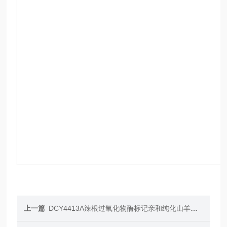
上一篇
DCY4413A辣根过氧化物酶标记亲和纯化山羊抗小鼠IgG