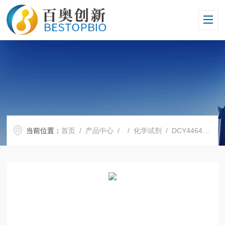
当前位置：
首页
/
产品中心
/ /
化学试剂
/ DCY4464A多克隆山羊抗小鼠IgG