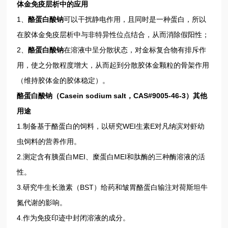
体金免疫层析中的应用
1、
酪蛋白酸钠
可以干扰静电作用，且同时是一种蛋白，所以
在胶体金免疫层析中与非特异性位点结合，从而消除假阳性；
2、
酪蛋白酸钠
在溶液中呈分散状态，对金标复合物有排斥作
用，使之分散程度增大，从而起到分散胶体金颗粒的骨架作用
（维持胶体金的胶体稳定）。
酪蛋白酸钠
（
Casein sodium salt，CAS#9005-46-3
）其他
用途
1.制备基于酪蛋白的饲料，以研究WEI生素E对凡纳滨对虾幼
虫饲料的营养作用。
2.测定含有胰蛋白MEI、糜蛋白MEI和肽酶的三种酶溶液的活
性。
3.研究牛生长激素（BST）给药和皱胃酪蛋白输注对荷斯坦牛
氮代谢的影响。
4.作为免疫印迹中封闭溶液的成分。