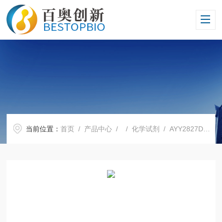
当前位置：
首页
/
产品中心
/ /
化学试剂
/ AYY2827D酪蛋白酸钠