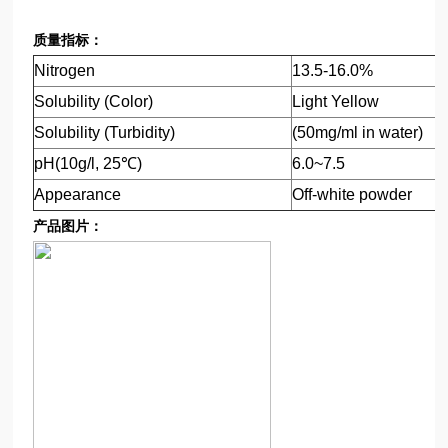
质量指标：
Nitrogen
13.5-16.0%
Solubility (Color)
Light Yellow
Solubility (Turbidity)
(50mg/ml in water)
pH(10g/l, 25℃)
6.0~7.5
Appearance
Off-white powder
产品图片：