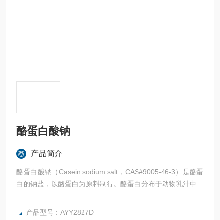
酪蛋白酸钠
产品简介
酪蛋白酸钠（Casein sodium salt，CAS#9005-46-3）是酪蛋
白的钠盐，以酪蛋白为原料制得。酪蛋白分布于动物乳汁中，
以牛乳比例高，为牛乳蛋白质含量的80%，是可溶性磷酸钙复
合物，具有胶束结构，分为α一，β一，γ一，κ一酪蛋白4种。
产品型号：AYY2827D