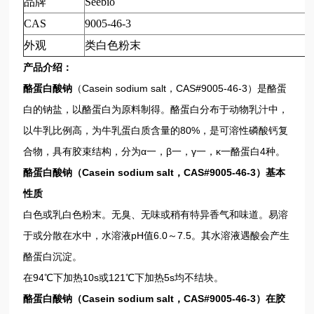
品牌
Seebio
CAS
9005-46-3
外观
类白色粉末
产品介绍：
酪蛋白酸钠
（Casein sodium salt，CAS#9005-46-3）是酪蛋
白的钠盐，以酪蛋白为原料制得。酪蛋白分布于动物乳汁中，
以牛乳比例高，为牛乳蛋白质含量的80%，是可溶性磷酸钙复
合物，具有胶束结构，分为α一，β一，γ一，κ一酪蛋白4种。
酪蛋白酸钠
（
Casein sodium salt，CAS#9005-46-3
）基本
性质
白色或乳白色粉末。无臭、无味或稍有特异香气和味道。易溶
于或分散在水中，水溶液pH值6.0～7.5。其水溶液遇酸会产生
酪蛋白沉淀。
在94℃下加热10s或121℃下加热5s均不结块。
酪蛋白酸钠
（
Casein sodium salt，CAS#9005-46-3
）在胶