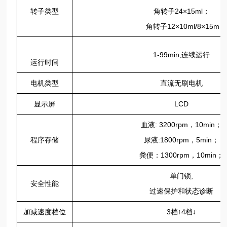
转子类型
角转子24×15ml；
角转子12×10ml/8×15m
1-99min,连续运行
运行时间
电机类型
直流无刷电机
显示屏
LCD
血液: 3200rpm，10min；
程序存储
尿液:1800rpm，5min；
粪便：1300rpm，10min；
单门锁,
安全性能
过速保护和状态诊断
加减速度档位
3档↑4档↓