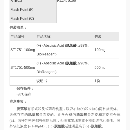
RTECS
RZ2475100
Flash Point (F)
Flash Point (C)
包装清单：
产品编号
产品名称
包装
(+) - Abscisic Acid (
脱落酸
, ≥98%,
ST1751-100mg
100mg
BioReagent)
(+) - Abscisic Acid (
脱落酸
, ≥98%,
ST1751-500mg
500mg
BioReagent)
—
说明书
1份
保存条件：
-20℃保存
注意事项：
脱落酸
有顺式和反式两种构型，以及右旋(+)和左旋(-)两种旋光体。
天然存在的
脱落酸
是右旋的。化学合成的
脱落酸
是左旋和右旋混合体
(±)。两种异构体都有生物活性，但研究发现左旋不能促进气孔关闭。另
外较低浓度下(1-10µM)，(+) -
脱落酸
活性明显高于(-) -
脱落酸
。