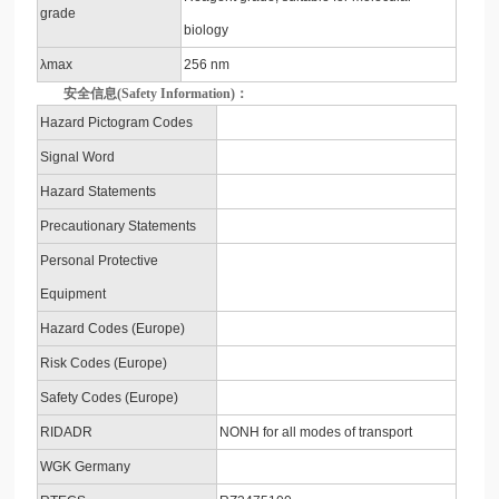
grade
biology
λmax
256 nm
安全信息(Safety Information)：
Hazard Pictogram Codes
Signal Word
Hazard Statements
Precautionary Statements
Personal Protective
Equipment
Hazard Codes (Europe)
Risk Codes (Europe)
Safety Codes (Europe)
RIDADR
NONH for all modes of transport
WGK Germany