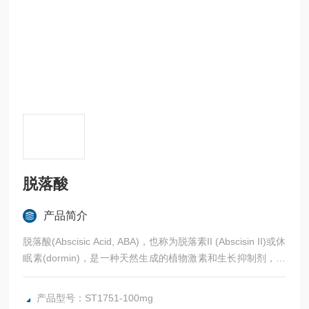
脱落酸
产品简介
脱落酸(Abscisic Acid, ABA)，也称为脱落素II (Abscisin II)或休
眠素(dormin)，是一种天然生成的植物激素和生长抑制剂，参
与诱导植物多种生理反应，包括胚胎成熟、种子休眠(seed do
rmancy)、叶子脱落(leaf abscission)、气孔关闭(stomatal clo
产品型号：ST1751-100mg
sing)；以及诱导植物对干旱、盐度、寒冷、病原体攻击和紫外