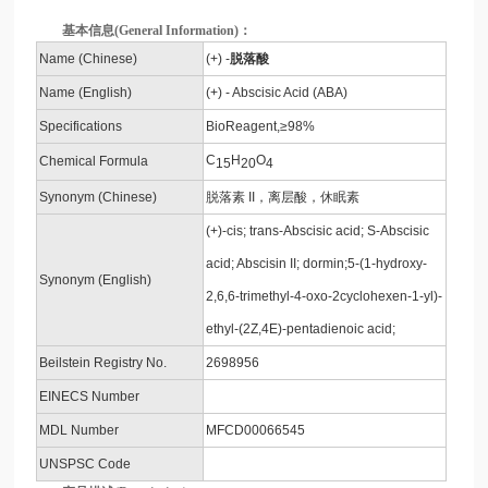
基本信息(General Information)：
Name (Chinese)
(+) -
脱落酸
Name (English)
(+) - Abscisic Acid (ABA)
Specifications
BioReagent,≥98%
C
H
O
Chemical Formula
15
20
4
Synonym (Chinese)
脱落素 II，离层酸，休眠素
(+)-cis; trans-Abscisic acid; S-Abscisic
acid; Abscisin II; dormin;5-(1-hydroxy-
Synonym (English)
2,6,6-trimethyl-4-oxo-2cyclohexen-1-yl)-
ethyl-(2Z,4E)-pentadienoic acid;
Beilstein Registry No.
2698956
EINECS Number
MDL Number
MFCD00066545
UNSPSC Code