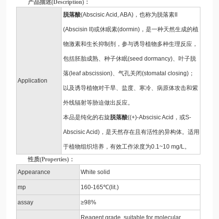
产品描述(Description)：
脱落酸
(Abscisic Acid, ABA)，也称为脱落素II
(Abscisin II)或休眠素(dormin)，是一种天然生成的植
物激素和生长抑制剂，参与诱导植物多种生理反应，
包括胚胎成熟、种子休眠(seed dormancy)、叶子脱
落(leaf abscission)、气孔关闭(stomatal closing)；
Application
以及诱导植物对干旱、盐度、寒冷、病原体攻击和紫
外线辐射等胁迫做出反应。
本品是纯化的右旋
脱落酸
((+)-Abscisic Acid，或S-
Abscisic Acid)，是天然存在且有活性的异构体。适用
于植物组织培养，有效工作浓度为0.1~10 mg/L。
性质(Properties)：
Appearance
White solid
mp
160-165℃(lit.)
assay
≥98%
Reagent grade, suitable for molecular