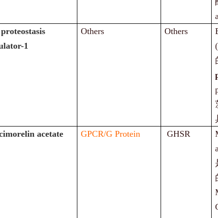
proteostasis
Others
Others
ulator-1
imorelin acetate
GPCR/G Protein
GHSR