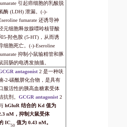
fumarate 引起癌细胞的乳酸脱
氢酶 (LDH) 泄漏。(-)-
Eseroline fumarate 还诱导神
经元细胞释放腺嘌呤核苷酸
和5-羟色胺 (5-HT)，从而诱
导细胞死亡。(-)-Eseroline
fumarate 抑制小鼠输精管和豚
鼠回肠的电诱发抽搐。
GCGR antagonist
2 是一种呋
喃-2-碳酰肼化合物，是具有
口服活性的胰高血糖素受体
拮抗剂。
GCGR antagonist
2
与
hGluR 结合的 Kd 值为
2.3 nM，抑制大鼠受体
的 IC
值为 0.43 nM。
50