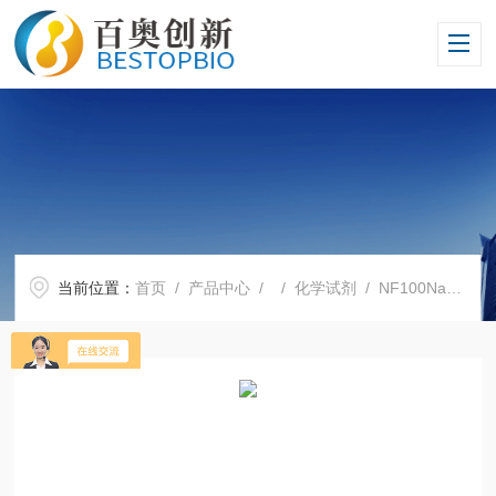
当前位置：
首页
/
产品中心
/ /
化学试剂
/ NF100NanoFect™转染试剂