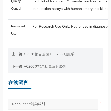
Each lot of NanoFect™ Transfection Reagent is fun
Quality
transfection assays with human embryonic kidney 
Control
For Research Use Only. Not for use in diagnostic 
Restricted
Use
上一篇
CRE01报告基因 HEK293 细胞系
下一篇
VC200逆转录病毒沉淀试剂
在线留言