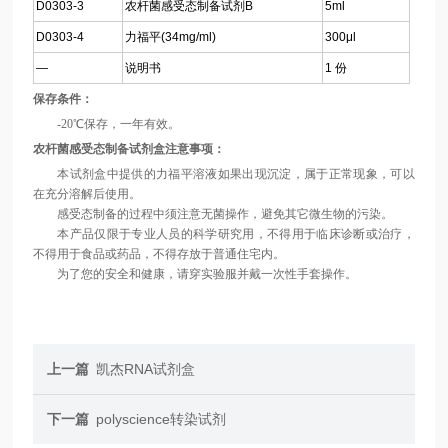
D0303-3
农杆菌感受态制备试剂B
5ml
D0303-4
力福平(34mg/ml)
300μl
—
说明书
1 份
保存条件：
-20℃保存，一年有效。
农杆菌感受态制备试剂盒注意事项：
本试剂盒中提供的力福平溶液如果出现沉淀，属于正常现象，可以
在充分溶解后使用。
感受态制备的过程中须注意无菌操作，避免其它微生物的污染。
本产品仅限于专业人员的科学研究用，不得用于临床诊断或治疗，
不得用于食品或药品，不得存放于普通住宅内。
为了您的安全和健康，请穿实验服并戴一次性手套操作。
上一篇
凯杰RNA试剂盒
下一篇
polyscience转染试剂