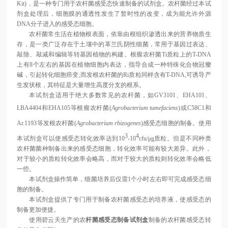
Kit)，是一种专门用于农杆菌感受态快速制备的试剂盒。农杆菌经过本试
剂盒处理后，细胞膜的通透性发生了暂时性的改变，成为能允许外源
DNA分子进入的感受态细胞。
农杆菌常生活在植物根表面，依靠由根组织渗透出来的营养物质生
存，是一类广泛存在于土壤中的革兰氏阴性细菌，常用于基因过表达、
敲除、敲减和编辑等转基因植物的构建。根瘤农杆菌Ti质粒上的T-DNA
上有8个左右的基因在植物细胞内表达，指导合成一种特殊化合物冠瘿
碱，引起转化细胞癌变;而发根农杆菌的Ri质粒同样含有T-DNA,可诱导产
生发状根，其特征是大量增生高度分支的根系。
本试剂盒适用于绝大多数常见的农杆菌，如GV3101、EHA101、
LBA4404和EHA105等根瘤农杆菌(
Agrobacterium tumefaciens
)或C58C1和
Ar.1193等发根农杆菌(
Agrobacterium rhizogenes
)感受态细胞的制备。使用
3
4
本试剂盒可以使感受态转化效率达到10
-10
cfu/μg质粒。但是不同种类
农杆菌菌种制备出来的感受态细胞，转化效率可能有较大差异。此外，
对于较小的质粒转化效率会略高，而对于较大的质粒则转化效率会略低
一些。
本试剂盒操作简单，细菌培养后仅需1个小时左右即可完成感受态细
胞的制备。
本试剂盒提供了专门用于制备农杆菌感受态的培养液，使感受态的
制备更加便捷。
使用碧云天生产的农
杆菌感受态制备试剂盒
制备的农杆菌感受态转