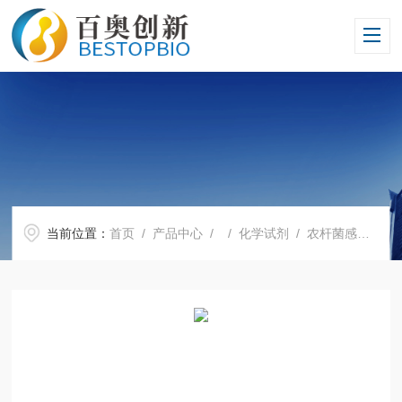
当前位置：
首页
/
产品中心
/ /
化学试剂
/ 农杆菌感受态制备试剂盒