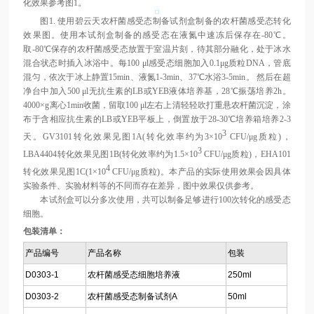
化效果参考图1。
图1. 使用碧云天农杆菌感受态制备试剂盒制备的农杆菌感受态转化
效果图。使用本试剂盒制备的感受态在液氮中速冻后保存在-80℃。
取-80℃保存的农杆菌感受态放置于室温片刻，待其部分融化，处于冰水
混合状态时插入冰浴中。每100 μl感受态细胞加入0.1μg质粒DNA，管底
混匀，依次于冰上静置15min、液氮1-3min、37℃水浴3-5min。 然后在超
净台中加入500 μl无抗生素的LB或YEB液体培养基，28℃振荡培养2h。
4000×g离心1min收菌，留取100 μl左右上清轻轻吹打重悬农杆菌沉淀，涂
布于含相应抗生素的LB或YEB平板上，倒置放于28-30℃培养箱培养2-3
3
天。GV3101转化效果见图1A(转化效率约为3×10
CFU/μg质粒)，
3
LBA4404转化效果见图1B(转化效率约为1.5×10
CFU/μg质粒)，EHA101
4
转化效果见图1C(1×10
CFU/μg质粒)。本产品的实际使用效果会因具体
实验条件、实验材料等的不同而存在差异，图中效果仅供参考。
本试剂盒可以分多次使用，共可以制备足够进行100次转化的感受态
细胞。
包装清单：
产品编号
产品名称
包装
D0303-1
农杆菌感受态细胞培养液
250ml
D0303-2
农杆菌感受态制备试剂A
50ml