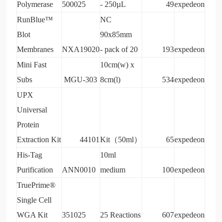
Polymerase
500025
- 250µL
49
expedeon
RunBlue
™
NC
Blot
90x85mm
Membranes
NXA19020
- pack of 20
193
expedeon
Mini Fast
10cm(w) x
Subs
MGU-303
8cm(l)
534
expedeon
UPX
Universal
Protein
Extraction Kit
44101
Kit
（50ml）
65
expedeon
His-Tag
10ml
Purification
ANN0010
medium
100
expedeon
TruePrime®
Single Cell
WGA Kit
351025
25 Reactions
607
expedeon