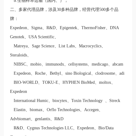
5.
生物样本运输（国内、）；
二、
多家代理品牌，涉及
30
多种品牌，经营代理
500
多个品
牌：
Expedeon
、
Sigma
、
R&D
、
Epigentek
、
ThermoFisher
、
DNA
Genotek
、
USA Scientific
、
Matreya
、
Sage Science
、
List Labs
、
Macrocyclics
、
Steraloids
、
NIBSC
、
mobio
、
immunodx
、
cellsystems
、
medicago
、
abcam
Expedeon
、
Roche
、
Bethyl
、
sino Biological
、
clodrosome
、
adi
BIO-WORLD
、
TOKU-E
、
HYPHEN BioMed
、
moltox
、
Expedeon
International Humic
、
biocytex
、
Toxin Technology
、
Streck
Elastin
、
biomax
、
Orflo Technologies
、
Accegen
、
Advbiomart
、
genlantis
、
R&D
R&D
、
Cygnus Technologies LLC
、
Expedeon
、
Bio/Data