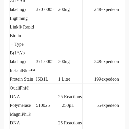
A(1*Ab
labeling)
370-0005
200ug
248
expedeon
Lightning-
Link® Rapid
Biotin
– Type
B(1*Ab
labeling)
371-0005
200ug
248
expedeon
InstantBlue
™
Protein Stain
ISB1L
1 Litre
199
expedeon
QualiPhi®
DNA
25 Reactions
Polymerase
510025
- 250µL
55
expedeon
MagniPhi®
DNA
25 Reactions