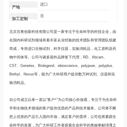
进口
产地
否
加工定制
北京百奥创新科技有限公司是一家专注于生命科学的科技企业，由
在国内科研试剂领域有着丰富从业经验的技术团队和管理团队组建
而成，专营进口生物试剂，科学仪器，实验消耗品，化工原料及药
物中间体等。公司与诸多国外品牌签下代理，
RD
、
Abcam
、
CST
、
Genetex
、
Biolegend
、
ebioscience
、
polypure
、
polyplus
、
Bethyl
、
Novus
等，能为广大科研用户提供数万种试剂、仪器和实
验消耗品。
自公司成立以来一直以
“
客户*
”
为公司核心价值观，专注于为生命科
学和生物技术领域的客户提供优质的产品和技术服务。公司将不断
把上优质的产品引入国内市场，满足客户的需求，公司也将紧跟生
命科学的发展，为广大科研工作者探索生命科学的奥秘奉献绵薄之