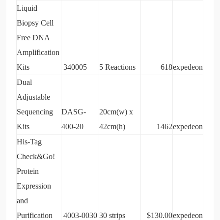
Liquid
Biopsy Cell
Free DNA
Amplification
Kits
340005
5 Reactions
618
expedeon
Dual
Adjustable
Sequencing
DASG-
20cm(w) x
Kits
400-20
42cm(h)
1462
expedeon
His-Tag
Check&Go!
Protein
Expression
and
Purification
4003-0030
30 strips
$130.00
expedeon