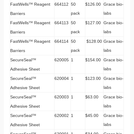
FastWells
Reagent
664112
50
$126.00
Grace bio-
™
pack
labs
Barriers
FastWells
Reagent
664113
50
$127.00
Grace bio-
™
pack
labs
Barriers
FastWells
Reagent
664114
50
$128.00
Grace bio-
™
pack
labs
Barriers
SecureSeal
620005
1
$154.00
Grace bio-
™
labs
Adhesive Sheet
SecureSeal
620004
1
$123.00
Grace bio-
™
labs
Adhesive Sheet
SecureSeal
620003
1
$63.00
Grace bio-
™
labs
Adhesive Sheet
SecureSeal
620002
1
$45.00
Grace bio-
™
labs
Adhesive Sheet
SecureSeal
620001
1
$34.00
Grace bio-