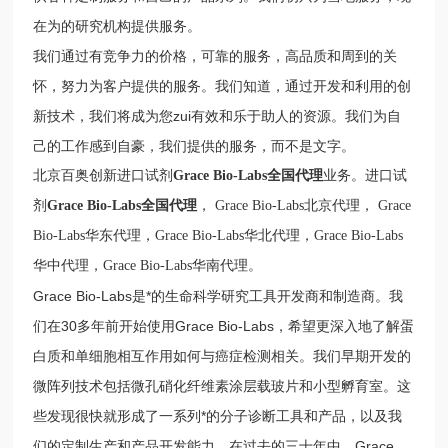
在为的研究机构提供服务。
我们通过有竞争力的价格，可靠的服务，高品质和周到的关
怀，努力为客户提供的服务。我们知道，通过开发和利用的创
新技术，我们将成为您zui有效和乐于助人的资源。我们为自
己的工作感到自豪，我们提供的服务，而不是文字。
北京百奥创新进口试剂
Grace Bio-Labs
全国代理
业务
。进口试
剂
Grace Bio-Labs
全国代理
，
Grace Bio-Labs
北京代理，
Grace
Bio-Labs
华东代理，
Grace Bio-Labs
华北代理，
Grace Bio-Labs
华中代理，
Grace Bio-Labs
华南代理。
Grace Bio-Labs是*的生命科学研究工具开发商和制造商。我
们在30多年前开始使用Grace Bio-Labs，希望更深入地了解蛋
白质和单细胞相互作用如何与癌症检测相关。我们早期开发的
微阵列技术包括微孔硝化纤维素涂层载玻片和小型孵育室。这
些发现很快就形成了一系列*的分子诊断工具和产品，以及我
们的定制生产和产品开发能力。在过去的三十年中，Grace