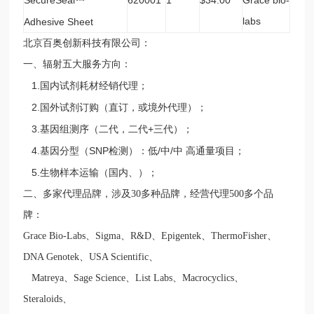
™
labs
Adhesive Sheet
北京百奥创新科技有限公司：
一、辐射五大服务方向：
1.
国内试剂耗材经销代理；
2.
国外试剂订购（直订，或境外代理）；
3.
+
基因组测序（二代，二代
三代）；
4.
SNP
/
/
基因分型（
检测）：低
中
中
高通量项目；
5.
生物样本运输（国内、）；
二、
多家代理品牌，涉及
30
多种品牌，经营代理
500
多个品
牌：
Grace Bio-Labs
、
Sigma
、
R&D
、
Epigentek
、
ThermoFisher
、
DNA Genotek
、
USA Scientific
、
Matreya
、
Sage Science
、
List Labs
、
Macrocyclics
、
Steraloids
、