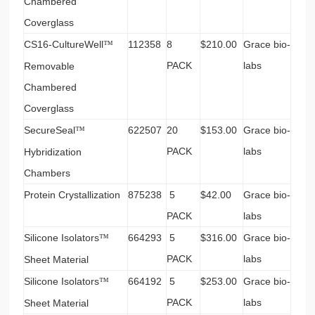
Chambered
Coverglass
CS16-CultureWell
112358
8
$210.00
Grace bio-
™
PACK
labs
Removable
Chambered
Coverglass
SecureSeal
622507
20
$153.00
Grace bio-
™
PACK
labs
Hybridization
Chambers
Protein Crystallization
875238
5
$42.00
Grace bio-
PACK
labs
Silicone Isolators
664293
5
$316.00
Grace bio-
™
PACK
labs
Sheet Material
Silicone Isolators
664192
5
$253.00
Grace bio-
™
PACK
labs
Sheet Material