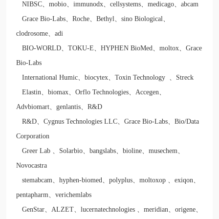
NIBSC
、
mobio
、
immunodx
、
cellsystems
、
medicago
、
abcam
Grace Bio-Labs
、
Roche
、
Bethyl
、
sino Biological
、
clodrosome
、
adi
BIO-WORLD
、
TOKU-E
、
HYPHEN BioMed
、
moltox
、
Grace
Bio-Labs
International Humic
、
biocytex
、
Toxin Technology
、
Streck
Elastin
、
biomax
、
Orflo Technologies
、
Accegen
、
Advbiomart
、
genlantis
、
R&D
R&D
、
Cygnus Technologies LLC
、
Grace Bio-Labs
、
Bio/Data
Corporation
Greer Lab
、
Solarbio
、
bangslabs
、
bioline
、
musechem
、
Novocastra
stemabcam
、
hyphen-biomed
、
polyplus
、
moltoxop
、
exiqon
、
pentapharm
、
verichemlabs
GenStar
、
ALZET
、
lucernatechnologies
、
meridian
、
origene
、