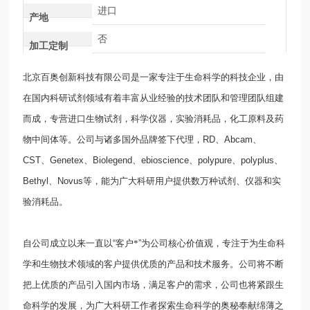
进口
产地
否
加工定制
北京百奥创新科技有限公司是一家专注于生命科学的科技企业，由
在国内科研试剂领域有着丰富从业经验的技术团队和管理团队组建
而成，专营进口生物试剂，科学仪器，实验消耗品，化工原料及药
物中间体等。公司与诸多国外品牌签下代理，
RD
、
Abcam
、
CST
、
Genetex
、
Biolegend
、
ebioscience
、
polypure
、
polyplus
、
Bethyl
、
Novus
等，能为广大科研用户提供数万种试剂、仪器和实
验消耗品。
自公司成立以来一直以
“
客户*
”
为公司核心价值观，专注于为生命科
学和生物技术领域的客户提供优质的产品和技术服务。公司将不断
把上优质的产品引入国内市场，满足客户的需求，公司也将紧跟生
命科学的发展，为广大科研工作者探索生命科学的奥秘奉献绵薄之