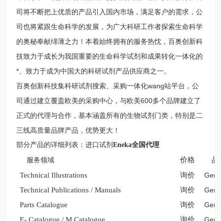
司将不断把上优质的产品引入国内市场，满足客户的需求，公
司也将紧跟生命科学的发展，为广大科研工作者探索生命科学
的奥秘奉献绵薄之力！本着始终拥有的服务热忱，百奥创新科
技致力于成长为我国重要的生命科学试剂和成果转化一体化的
*、致力于成为中国大的科研试剂产品供应商之一。
百奥创新科技集科研试剂搜索、采购一体化wang站平台，公
司通过建立覆盖欧美的采购中心，与欧美600多个品牌建立了
正式的代理与合作，基本涵盖所有的生物试剂门类，特别是二
三线高质量品牌产品，优势更大！
部分产品的详细列表：进口试剂
Eneka
全国代理
价格
品
服务领域
Technical Illustrations
询价
Gene
Technical Publications / Manuals
询价
Gene
Parts Catalogue
询价
Gene
E- Catalogue / M Catalogue
询价
Gene