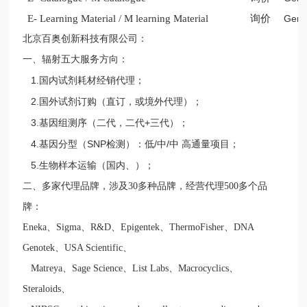
E- Learning Material / M learning Material
询价
Gene
北京百奥创新科技有限公司：
一、辐射五大服务方向：
1.
国内试剂耗材经销代理；
2.
国外试剂订购（直订，或境外代理）；
3.
+
基因组测序（二代，二代
三代）；
4.
SNP
/
/
基因分型（
检测）：低
中
中
高通量项目；
5.
生物样本运输（国内、）；
二、
多家代理品牌，涉及
30
多种品牌，经营代理
500
多个品
牌：
Eneka
、
Sigma
、
R&D
、
Epigentek
、
ThermoFisher
、
DNA
Genotek
、
USA Scientific
、
Matreya
、
Sage Science
、
List Labs
、
Macrocyclics
、
Steraloids
、