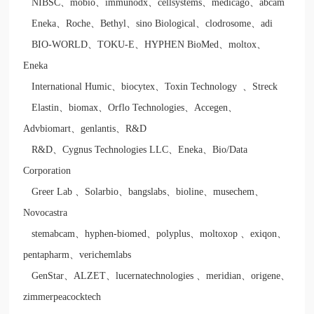
NIBSC
、
mobio
、
immunodx
、
cellsystems
、
medicago
、
abcam
Eneka
、
Roche
、
Bethyl
、
sino Biological
、
clodrosome
、
adi
BIO-WORLD
、
TOKU-E
、
HYPHEN BioMed
、
moltox
、
Eneka
International Humic
、
biocytex
、
Toxin Technology
、
Streck
Elastin
、
biomax
、
Orflo Technologies
、
Accegen
、
Advbiomart
、
genlantis
、
R&D
R&D
、
Cygnus Technologies LLC
、
Eneka
、
Bio/Data
Corporation
Greer Lab
、
Solarbio
、
bangslabs
、
bioline
、
musechem
、
Novocastra
stemabcam
、
hyphen-biomed
、
polyplus
、
moltoxop
、
exiqon
、
pentapharm
、
verichemlabs
GenStar
、
ALZET
、
lucernatechnologies
、
meridian
、
origene
、
zimmerpeacocktech