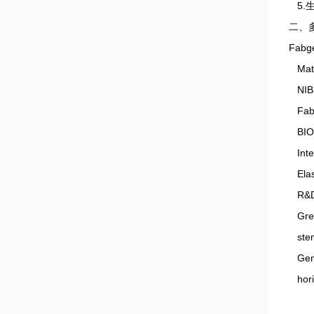
5.
二、
Fabg
Matr
NIBS
Fabg
BIO-
Inte
Elas
R&D、
Gree
stem
GenS
hori