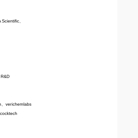
cientific、
、R&D
、verichemlabs
cocktech