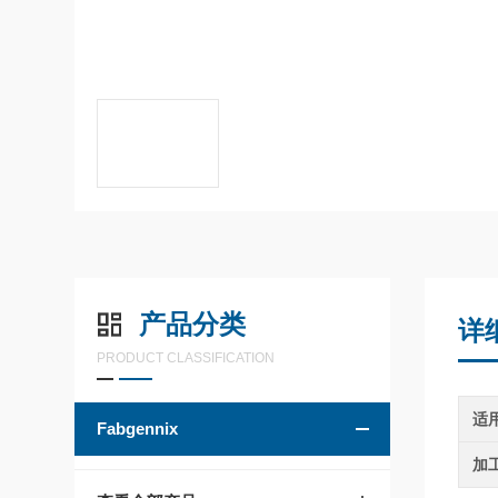
产品分类
详
PRODUCT CLASSIFICATION
适
Fabgennix
加