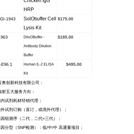
Chicken IgG
HRP
SolObuffer Cell
GI-1943
$175.00
Lysis Kit
1963
$185.00
DiluOBuffer -
Antibody Dilution
Buffer
-E96.1
$495.00
Human IL-2 ELISA
Kit
百奥创新科技有限公司：
辐射五大服务方向：
国内试剂耗材经销代理；
国外试剂订购（直订，或境外代理）；
基因组测序（二代，二代+三代）；
基因分型（SNP检测）：低/中/中 高通量项目；