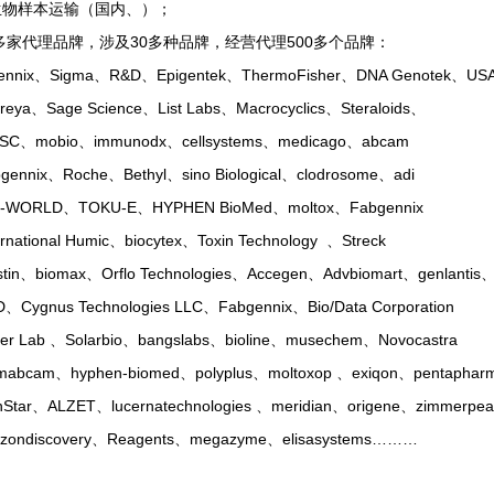
生物样本运输（国内、）；
多家代理品牌，涉及30多种品牌，经营代理500多个品牌：
ennix、Sigma、R&D、Epigentek、ThermoFisher、DNA Genotek、USA S
eya、Sage Science、List Labs、Macrocyclics、Steraloids、
C、mobio、immunodx、cellsystems、medicago、abcam
ennix、Roche、Bethyl、sino Biological、clodrosome、adi
WORLD、TOKU-E、HYPHEN BioMed、moltox、Fabgennix
rnational Humic、biocytex、Toxin Technology 、Streck
tin、biomax、Orflo Technologies、Accegen、Advbiomart、genlantis
Cygnus Technologies LLC、Fabgennix、Bio/Data Corporation
r Lab 、Solarbio、bangslabs、bioline、musechem、Novocastra
abcam、hyphen-biomed、polyplus、moltoxop 、exiqon、pentapharm
tar、ALZET、lucernatechnologies 、meridian、origene、zimmerpea
zondiscovery、Reagents、megazyme、elisasystems………