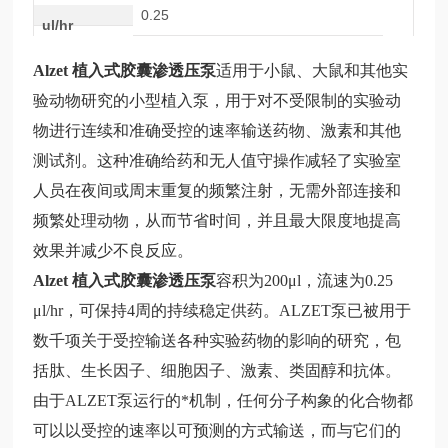
0.25
ul/hr
Alzet 植入式胶囊渗透压泵
适
用于小鼠、大鼠和其他实
验动物研究的小型植入泵，用于对不受限制的实验动
物进行连续和准确受控的速率输送药物、激素和其他
测试剂。这种准确给药和无人值守操作减轻了实验室
人员在夜间或周末重复的频繁注射，无需外部连接和
频繁处理动物，从而节省时间，并且最大限度地提高
效果并减少不良反应。
Alzet 植入式胶囊渗透压泵
容
积为
200μl，流速为0.25
μl/hr，可保持4周的持续稳定供药。ALZET泵已被用于
数千项关于受控输送各种实验药物的影响的研究，包
括肽、生长因子、细胞因子、激素、类固醇和抗体。
由于ALZET泵运行的*机制，任何分子构象的化合物都
可以以受控的速率以可预测的方式输送，而与它们的