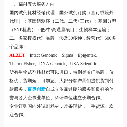
一、辐射五大服务方向：
国内试剂耗材经销代理；国外试剂订购（直订或境外
代理）；基因组测序（二代、二代
+
三代）；基因分型
（
SNP
检测）：低
/
中
/
高通量项目；生物样本运输；
二、多家授权代理品牌，涉及
30
多种，经营代理
500
多
个品牌：
ALZET
、
Intact Genomic
、
Sigma
、
Epigentek
、
ThermoFisher
、
DNA Genotek
、
USA Scientific
......
所有生物试剂耗材都可以进口，特别是冷门品牌，价
格优，货期短，可加急。大部分客户我们提供货到付
款服务，
百奥创新
自成立依靠过硬的服务和良好的信
誉与各大企事业单位、科研单位建立长期合作。
专业订购国内外试剂耗材，常备现货，一手货源，欢
迎合作。