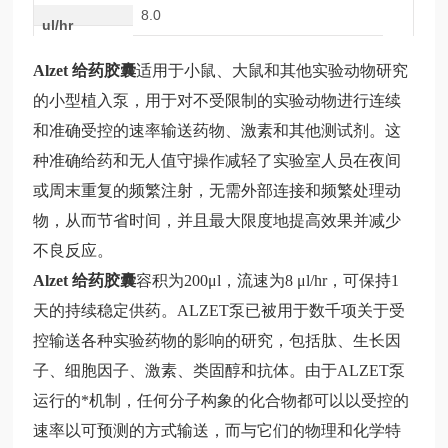
8.0
ul/hr
Alzet 给药胶囊
适
用于小鼠、大鼠和其他实验动物研究
的小型植入泵，用于对不受限制的实验动物进行连续
和准确受控的速率输送药物、激素和其他测试剂。这
种准确给药和无人值守操作减轻了实验室人员在夜间
或周末重复的频繁注射，无需外部连接和频繁处理动
物，从而节省时间，并且最大限度地提高效果并减少
不良反应。
Alzet 给药胶囊
容
积为
200μl，流速为8 μl/hr，可保持1
天的持续稳定供药。ALZET泵已被用于数千项关于受
控输送各种实验药物的影响的研究，包括肽、生长因
子、细胞因子、激素、类固醇和抗体。由于ALZET泵
运行的*机制，任何分子构象的化合物都可以以受控的
速率以可预测的方式输送，而与它们的物理和化学特