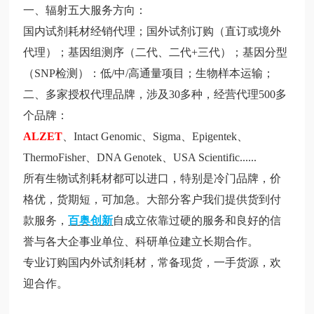
一、辐射五大服务方向：
国内试剂耗材经销代理；国外试剂订购（直订或境外
代理）；基因组测序（二代、二代
+
三代）；基因分型
（
SNP
检测）：低
/
中
/
高通量项目；生物样本运输；
二、多家授权代理品牌，涉及
30
多种，经营代理
500
多
个品牌：
ALZET
、
Intact Genomic
、
Sigma
、
Epigentek
、
ThermoFisher
、
DNA Genotek
、
USA Scientific
......
所有生物试剂耗材都可以进口，特别是冷门品牌，价
格优，货期短，可加急。大部分客户我们提供货到付
款服务，
百奥创新
自成立依靠过硬的服务和良好的信
誉与各大企事业单位、科研单位建立长期合作。
专业订购国内外试剂耗材，常备现货，一手货源，欢
迎合作。