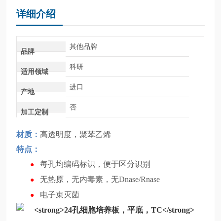
详细介绍
其他品牌
品牌
科研
适用领域
进口
产地
否
加工定制
材质：
高透明度，聚苯乙烯
特点：
每孔均编码标识，便于区分识别
●
无热原，无内毒素，无
Dnase/Rnase
●
电子束灭菌
●