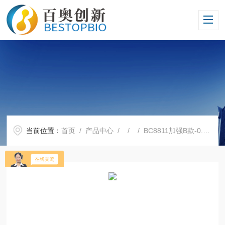
当前位置：
首页
/
产品中心
/ / / BC8811加强B款-0.1ml PCR 八联排管+光学平盖，透明