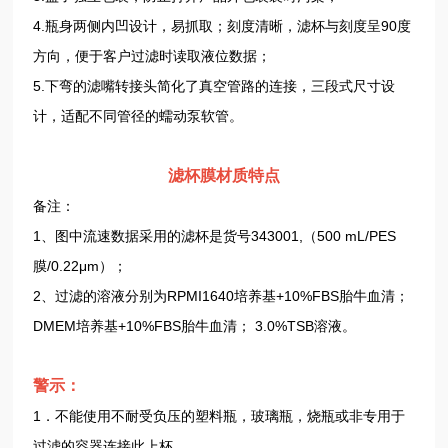
4.瓶身两侧内凹设计，易抓取；刻度清晰，滤杯与刻度呈90度
方向，便于客户过滤时读取液位数据；
5.下弯的滤嘴转接头简化了真空管路的连接，三段式尺寸设
计，适配不同管径的蠕动泵软管。
滤杯膜材质特点
备注：
1、图中流速数据采用的滤杯是货号343001,（500 mL/PES
膜/0.22μm）；
2、过滤的溶液分别为RPMI1640培养基+10%FBS胎牛血清；
DMEM培养基+10%FBS胎牛血清； 3.0%TSB溶液。
警示：
1．不能使用不耐受负压的塑料瓶，玻璃瓶，烧瓶或非专用于
过滤的容器连接此上杯