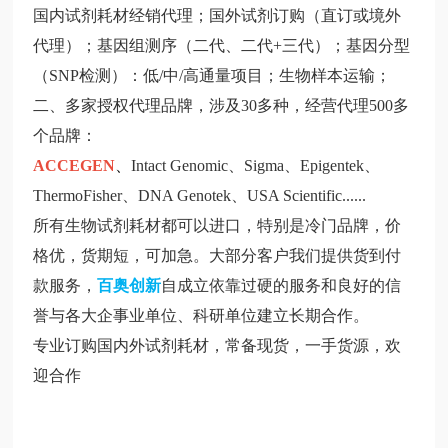
国内试剂耗材经销代理；国外试剂订购（直订或境外
代理）；基因组测序（二代、二代
+
三代）；基因分型
（
SNP
检测）：低
/
中
/
高通量项目；生物样本运输；
二、多家授权代理品牌，涉及
30
多种，经营代理
500
多
个品牌：
ACCEGEN
、
Intact Genomic
、
Sigma
、
Epigentek
、
ThermoFisher
、
DNA Genotek
、
USA Scientific
......
所有生物试剂耗材都可以进口，特别是冷门品牌，价
格优，货期短，可加急。大部分客户我们提供货到付
款服务，
百奥创新
自成立依靠过硬的服务和良好的信
誉与各大企事业单位、科研单位建立长期合作。
专业订购国内外试剂耗材，常备现货，一手货源，欢
迎合作