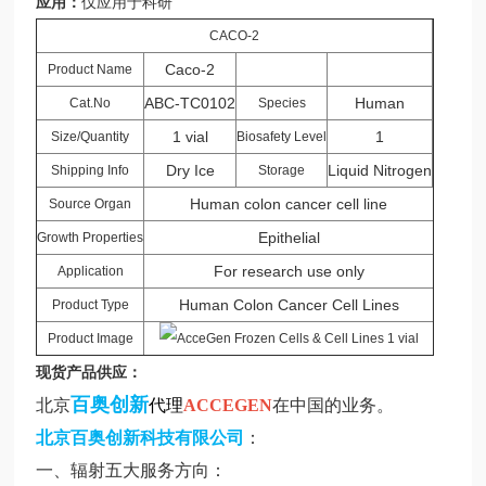
应用：
仅应用于科研
CACO-2
Caco-2
Product Name
ABC-TC0102
Human
Cat.No
Species
1 vial
1
Size/Quantity
Biosafety Level
Dry Ice
Liquid Nitrogen
Shipping Info
Storage
Human colon cancer cell line
Source Organ
Epithelial
Growth Properties
For research use only
Application
Human Colon Cancer Cell Lines
Product Type
Product Image
现货产品供应：
百奥创新
北京
代理
ACCEGEN
在中国的业务。
北京百奥创新科技有限公司
：
一、辐射五大服务方向：