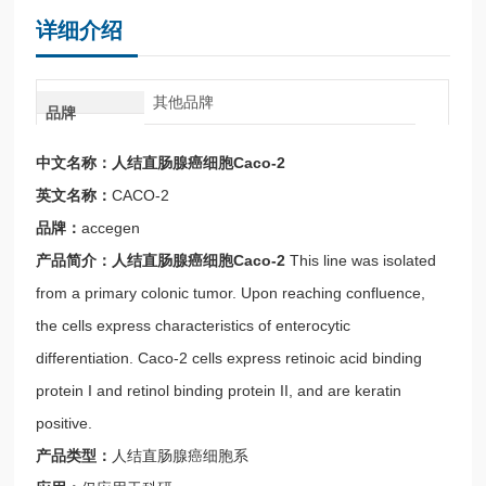
详细介绍
其他品牌
品牌
中文名称：
人结直肠腺癌细胞Caco-2
英文名称：
CACO-2
品牌：
accegen
产品简介
：
人结直肠腺癌细胞Caco-2
This line was isolated
from a primary colonic tumor. Upon reaching confluence,
the cells express characteristics of enterocytic
differentiation. Caco-2 cells express retinoic acid binding
protein I and retinol binding protein II, and are keratin
positive.
产品类型：
人结直肠腺癌细胞系