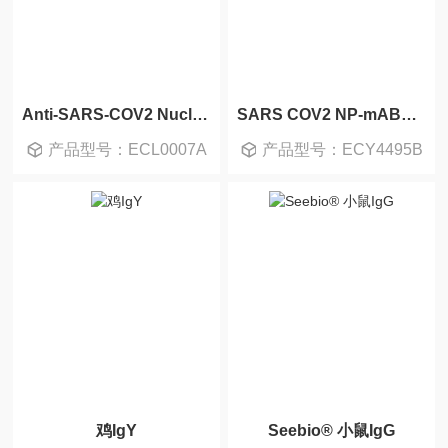
Anti-SARS-COV2 Nucleoprotein Antibody
SARS COV2 NP-mAB抗体，标记
产品型号：ECL0007A
产品型号：ECY4495B
鸡IgY
Seebio® 小鼠IgG