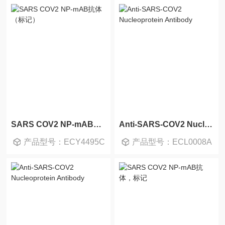
SARS COV2 NP-mAB抗体（标记）
Anti-SARS-COV2 Nucleoprotein Antibody
产品型号：ECY4495C
产品型号：ECL0008A